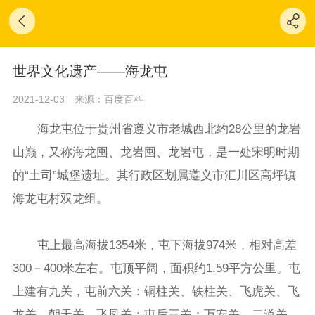
世界文化遗产——海龙屯
2021-12-03
来源：百度百科
海龙屯位于贵州省遵义市老城西北约28公里的龙岩
山巅，又称海龙囤、龙岩囤、龙岩屯，是一处宋明时期
的“土司”城堡遗址。其行政区划属遵义市汇川区高坪镇
海龙屯村双龙组。
屯上最高海拔1354米，屯下海拔974米，相对高差
300－400米左右。屯顶平阔，面积约1.59平方公里。屯
上建有九关，屯前六关：铜柱关、铁柱关、飞虎关、飞
龙关、朝天关、飞凤关；屯后三关：万安关、二道关、