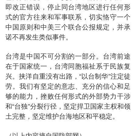
即改正错误，停止同台湾地区进行任何形
式的官方往来和军事联系，切实恪守一个
中国原则和中美三个联合公报规定，并承
诺不再发生类似事件。
台湾是中国不可分割的一部分。台湾前途
在于国家统一，台湾同胞福祉系于民族复
兴。挟洋自重没有出路，“以台制华”注定徒
劳。我们有坚定的意志、充分的信心和足
够的能力，挫败任何形式的外部势力干涉
和“台独”分裂行径，坚定捍卫国家主权和领
土完整，坚定维护台海地区和平稳定。
（以上内容摘自国防部网）