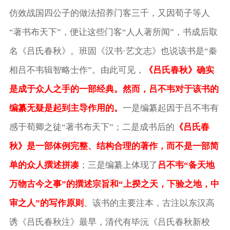
仿效战国四公子的做法招养门客三千，又因荀子等人
“著书布天下”，便让这些门客“人人著所闻”，书成后取
名《吕氏春秋》。班固《汉书·艺文志》也说该书是“秦
相吕不韦辑智略士作”。由此可见，
《吕氏春秋》确实
是成于众人之手的一部经典。然而，吕不韦对于该书的
编纂无疑是起到主导作用的。
一是编纂起因于吕不韦有
感于荀卿之徒“著书布天下”；二是成书后的
《吕氏春
秋》是一部体例完整、结构合理的著作，而不是一部简
单的众人撰述拼凑
；三是编纂上体现了
吕不韦“备天地
万物古今之事”的撰述宗旨和“上揆之天，下验之地，中
审之人”的写作原则
。该书的主要注本，古注以东汉高
诱《吕氏春秋注》最早，清代有毕沅《吕氏春秋新校