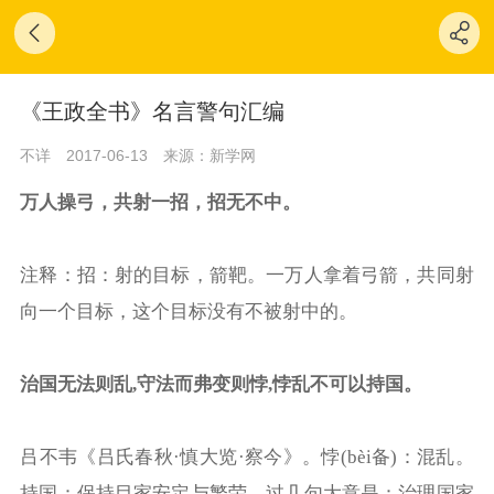
《王政全书》名言警句汇编
不详
2017-06-13
来源：新学网
万人操弓，共射一招，招无不中。
注释：招：射的目标，箭靶。一万人拿着弓箭，共同射
向一个目标，这个目标没有不被射中的。
治国无法则乱,守法而弗变则悖,悖乱不可以持国。
吕不韦《吕氏春秋·慎大览·察今》。悖(bèi备)：混乱。
持国：保持目家安定与繁荣。过几句大意是：治理国家