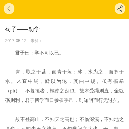
荀子——劝学
2017-05-12
来源：
君子曰：学不可以已。
青，取之于蓝，而青于蓝；冰，水为之，而寒于
水。木直中绳，輮以为轮，其曲中规。虽有槁暴
（pù），不复挺者，輮使之然也。故木受绳则直，金就
砺则利，君子博学而日参省乎己，则知明而行无过矣。
故不登高山，不知天之高也；不临深溪，不知地之
厚也；不闻先王之遗言，不知学问之大也。干、越、