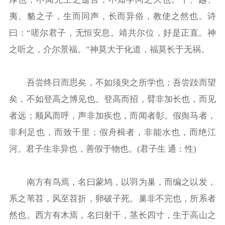
夷、貉之子，生而同声，长而异俗，教使之然也。诗
曰：“嗟尔君子，无恒安息。靖共尔位，好是正直。神
之听之，介尔景福。”神莫大于化道，福莫长于无祸。
吾尝终日而思矣，不如须臾之所学也；吾尝跂而望
矣，不如登高之博见也。登高而招，臂非加长也，而见
者远；顺风而呼，声非加疾也，而闻者彰。假舆马者，
非利足也，而致千里；假舟楫者，非能水也，而绝江
河。君子生非异也，善假于物也。(君子生 通：性)
南方有鸟焉，名曰蒙鸠，以羽为巢，而编之以发，
系之苇苕，风至苕折，卵破子死。巢非不完也，所系者
然也。西方有木焉，名曰射干，茎长四寸，生于高山之