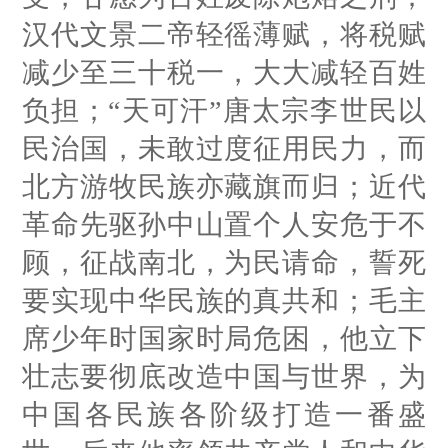
汉代文景二帝轻徭薄赋，将税赋
减少至三十税一，大大减轻百姓
负担；“天可汗”唐太宗李世民以
民治国，未敢过度征用民力，而
北方游牧民族亦藏旗而归；近代
革命先驱孙中山置个人安危于不
顾，征战南北，为民请命，誓死
要实现中华民族的真共和；毛主
席少年时国家时局危困，他立下
壮志要彻底改造中国与世界，为
中国各民族各阶级打造一番盛