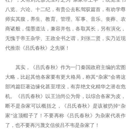
八览、六论、十二纪，有贵公去私驾驭篇首，有劝学尊
师实其腹，养生、教育、管理、军事、音乐、丧葬、农
商诸般，儒墨道法，兼容并包，各取其长，另有演化，
无愧于帝王杂学、王政全书之谓，刘张二贤，实乃近现
代推崇《吕氏春秋》之先驱！
其实，《吕氏春秋》作为一门秦国政府主编的宏图
大略，比起其他各家要有更大格局，称其“杂家”会将这
部鸿篇巨著边缘化甚至埋没，有弃绝文化精华之潜在危
机。《吕氏春秋》以王治尚公为骨，以综合各家为皮，
断不是杂家可以概括之，《吕氏春秋》是该被扔掉“杂
家”这顶帽子了！不要再称《吕氏春秋》为杂家代表作
了，也不要再污蔑文信侯吕不韦是杂家了！