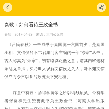
秦歌：如何看待王政全书
秦歌
2017-04-29
来源：大同公义网
《吕氏春秋》一书成书于秦国统一六国前夕，是秦国
丞相、文信侯吕不韦召集门客主编的一部“杂家”丛书，
古人称其为“杂家”，初有嘲谑贬低之意，谓其内容选材
杂乱无章法，实乃世人误解文信侯之为人，殊不知文信
侯立万余言以备吕政统天下安社稷。
序意中有云：尝得学黄帝之所以诲颛顼矣。今有学
者张富祥先生赞誉此书为王政全书（河南大学出版
社），又有刘元彦先生呼之为“杂家帝王学”，统览全书