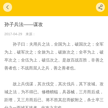
孙子兵法——谋攻
2017-04-29
来源：
孙子曰：夫用兵之法，全国为上，破国次之；全军
为上，破军次之；全旅为上，破旅次之；全卒为上，破
卒次之；全伍为上，破伍次之。是故百战百胜，非善之
善者也；不战而屈人之兵，善之善者也。
故上兵伐谋，其次伐交，其次伐兵，其下攻城。攻
城之法，为不得已。修橹轒輼，具器械，三月而后成，
距堙，又三月而后已。将不胜其忿而蚁附之，杀士卒三
分之一而城不拔者，此攻之灾也。