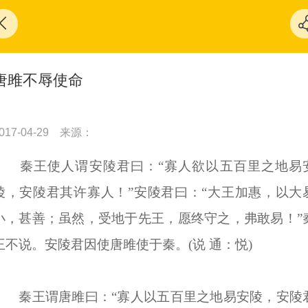
唐雎不辱使命
017-04-29
来源：
秦王使人谓安陵君曰：“寡人欲以五百里之地易
陵，安陵君其许寡人！”安陵君曰：“大王加惠，以大
小，甚善；虽然，受地于先王，愿终守之，弗敢易！”
王不说。安陵君因使唐雎使于秦。(说 通：悦)
秦王谓唐雎曰：“寡人以五百里之地易安陵，安陵