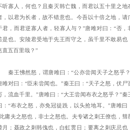
不听寡人，何也？且秦灭韩亡魏，而君以五十里之地
者，以君为长者，故不错意也。今吾以十倍之地，请
于君，而君逆寡人者，轻寡人与？”唐雎对曰：“否，
若是也。安陵君受地于先王而守之，虽千里不敢易也
岂直五百里哉？”
秦王怫然怒，谓唐雎曰：“公亦尝闻天子之怒乎？
唐雎对曰：“臣未尝闻也。”秦王曰：“天子之怒，伏尸
万，流血千里。”唐雎曰：“大王尝闻布衣之怒乎？”秦
曰：“布衣之怒，亦免冠徒跣，以头抢地耳。”唐雎曰
“此庸夫之怒也，非士之怒也。夫专诸之刺王僚也，彗
袭月；聂政之刺韩傀也，白虹贯日；要离之刺庆忌也