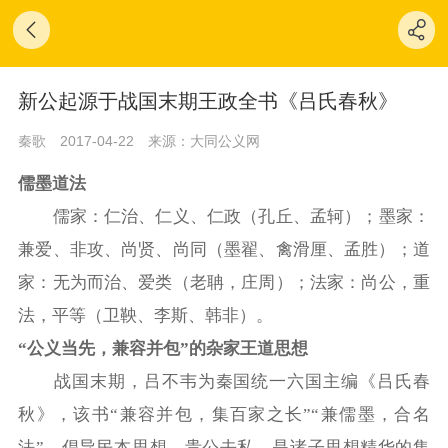
新公起源于战国末期王政全书《吕氏春秋》
秦歌
2017-04-22
来源：大同公义网
儒墨道法
儒家：仁治、仁义、仁政
（孔丘、孟轲）；
墨家：
兼爱、非攻、尚贤、尚同
（墨翟、禽滑厘、孟胜）；
道
家：无为而治、爱类
（老聃，庄周）；
法家：尚公，重
法，平等
（卫鞅、李斯、韩非）。
“公义当先，兼容并包”的杂家王道思想
战国末期，吕不韦为秦国统一六国主编《吕氏春
秋》，该
书“兼容并包，集百家之长”“兼儒墨，合名
法”，倡导民本
思想，贵公去私，是诸子思想精华的集